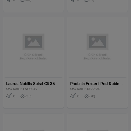
Laurus Nobilis Spiral Clt 35
Photinia Fraserii Red Robin Stem Clt 70
Stok Kodu : LNOSS35
Stok Kodu : PFRRS70
0
(35)
0
(70)