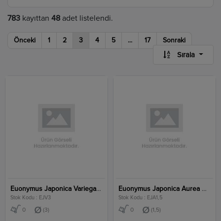
783
kayıttan
48
adet listelendi.
Önceki
1
2
3
4
5
...
17
Sonraki
Sırala
Euonymus Japonica Variegata Clt 3
Euonymus Japonica Aurea Clt 1,5
Stok Kodu : EJV3
Stok Kodu : EJA1,5
0
(3)
0
(1,5)