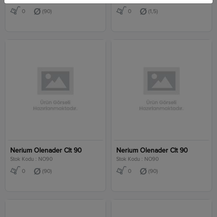
0
(90)
0
(1,5)
Nerium Olenader Clt 90
Nerium Olenader Clt 90
Stok Kodu : NO90
Stok Kodu : NO90
0
(90)
0
(90)