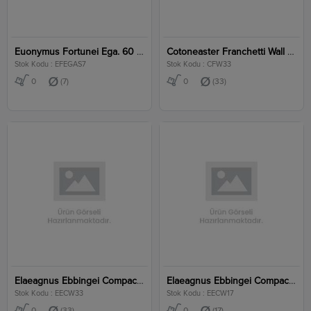
Euonymus Fortunei Ega. 60 Cm Stem Clt 7
Cotoneaster Franchetti Wall Clt 33
Stok Kodu : EFEGAS7
Stok Kodu : CFW33
0
(7)
0
(33)
Elaeagnus Ebbingei Compacta Wall Clt 33
Elaeagnus Ebbingei Compacta Wall Clt 17
Stok Kodu : EECW33
Stok Kodu : EECW17
0
(33)
0
(17)