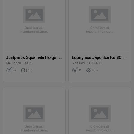
Juniperus Squamata Holger Clt 7,5
Euonymus Japonica P.s 80 Cm Stem Clt 35
Stok Kodu : JSH7,5
Stok Kodu : EJPSS35
0
(7,5)
0
(35)