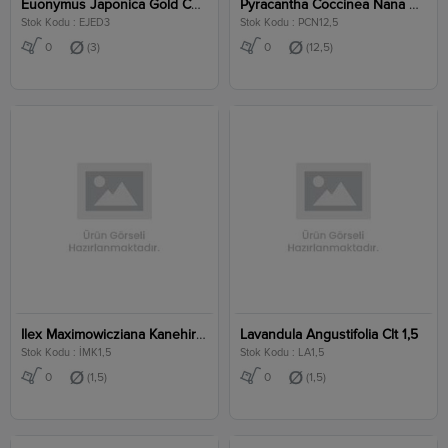
Euonymus Japonica Gold Compacta Clt 3
Pyracantha Coccinea Nana Clt 12,5
Stok Kodu : EJED3
Stok Kodu : PCN12,5
0
(3)
0
(12,5)
Ilex Maximowicziana Kanehirae Clt 1,5
Lavandula Angustifolia Clt 1,5
Stok Kodu : İMK1,5
Stok Kodu : LA1,5
0
(1,5)
0
(1,5)