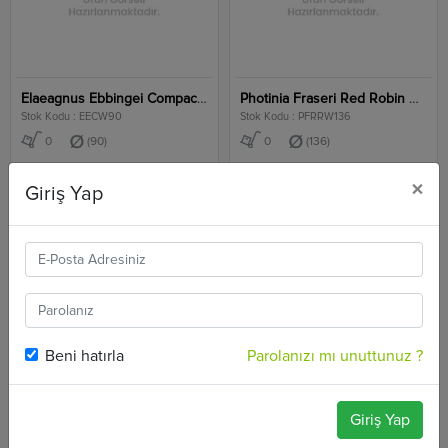
Elaeagnus Ebbingei Compacta Wall Clt 90
Photinia Fraseri Red Robin Wall Clt 136
Stok Kodu : EECW90
Stok Kodu : PFRRW136
0
(90)
0
(136)
×
Giriş Yap
Beni hatırla
Parolanızı mı unuttunuz ?
Giriş Yap
Photinia Fraseri Compacta Robusta Wall Clt 90
Euonymus Japonica Bravo Clt 1,5
Stok Kodu : PFCRW90
Stok Kodu : EJB1,5