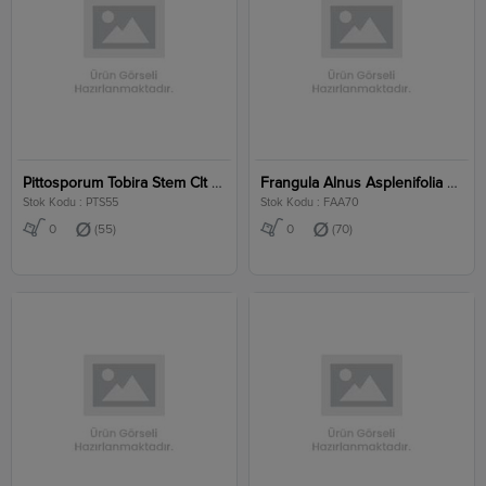
Pittosporum Tobira Stem Clt 55
Frangula Alnus Asplenifolia Clt 70
Stok Kodu : PTS55
Stok Kodu : FAA70
0
(55)
0
(70)