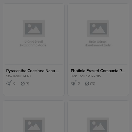
Pyracantha Coccinea Nana Clt 7
Photinia Fraseri Compacta Robusta Clt 15
Stok Kodu : PCN7
Stok Kodu : PFRRN15
0
(7)
0
(15)