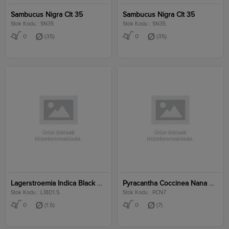
Sambucus Nigra Clt 35
Sambucus Nigra Clt 35
Stok Kodu : SN35
Stok Kodu : SN35
0
(35)
0
(35)
Lagerstroemia Indica Black Diamond Red Hot Clt 1.5
Pyracantha Coccinea Nana Clt 7
Stok Kodu : LİBD1.5
Stok Kodu : PCN7
0
(1.5)
0
(7)