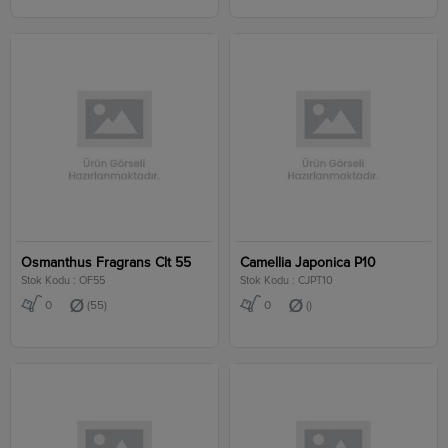
Osmanthus Fragrans Clt 55
Camellia Japonica P10
Stok Kodu : OF55
Stok Kodu : CJPT10
0
(55)
0
()