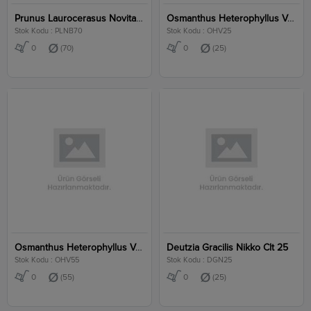
Prunus Laurocerasus Novita Clt 70
Osmanthus Heterophyllus Variegata Clt 25
Stok Kodu : PLNB70
Stok Kodu : OHV25
0
(70)
0
(25)
Osmanthus Heterophyllus Variegata Clt 55
Deutzia Gracilis Nikko Clt 25
Stok Kodu : OHV55
Stok Kodu : DGN25
0
(55)
0
(25)