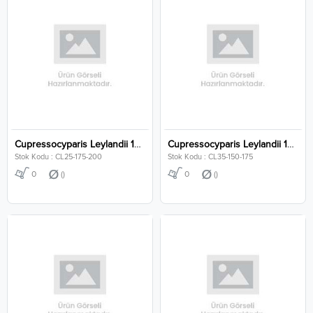
Cupressocyparis Leylandii 175-200 Cm
Cupressocyparis Leylandii 150-175 Cm
Stok Kodu : CL25-175-200
Stok Kodu : CL35-150-175
0
()
0
()