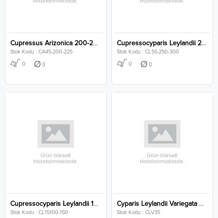
Cupressus Arizonica 200-250 Cm
Cupressocyparis Leylandii 250-300 Cm
Stok Kodu : CA45-200-225
Stok Kodu : CL55-250-300
0
()
0
()
Cupressocyparis Leylandii 100-150 Cm
Cyparis Leylandii Variegata Clt 35
Stok Kodu : CL15100-150
Stok Kodu : CLV35