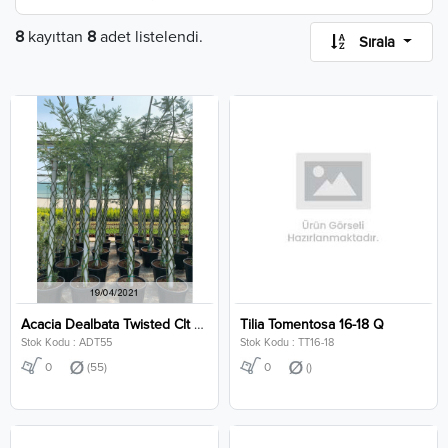
8
kayıttan
8
adet listelendi.
Sırala
Acacia Dealbata Twisted Clt 55
Tilia Tomentosa 16-18 Q
Stok Kodu : ADT55
Stok Kodu : TT16-18
0
(55)
0
()