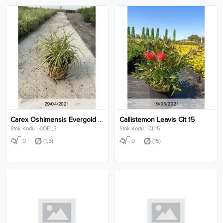
Carex Oshimensis Evergold Clt 1,5
Callistemon Leavis Clt 15
Stok Kodu : COE1,5
Stok Kodu : CL15
0
(1,5)
0
(15)