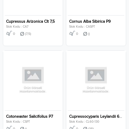
Cupressus Arizonica Clt 7,5
Cornus Alba Sibirica P9
Stok Kodu : CA7
Stok Kodu : CASPT
0
(7,5)
0
()
Cotoneaster Salicifolius P7
Cupressocyparis Leylandii 60-130 Cm Clt 35
Stok Kodu : CSPT
Stok Kodu : CL60-130
0
()
0
(35)