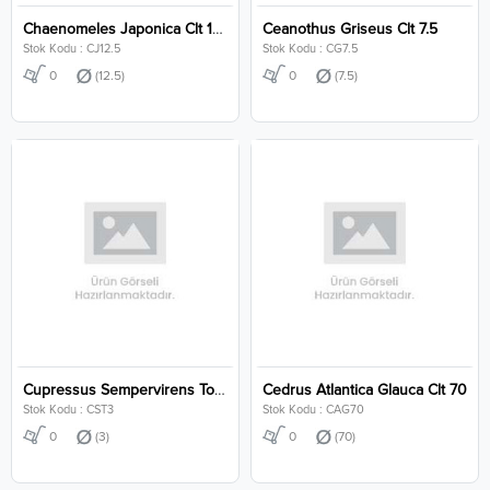
Chaenomeles Japonica Clt 12.5
Ceanothus Griseus Clt 7.5
Stok Kodu : CJ12.5
Stok Kodu : CG7.5
0
(12.5)
0
(7.5)
Cupressus Sempervirens Totem Clt 3
Cedrus Atlantica Glauca Clt 70
Stok Kodu : CST3
Stok Kodu : CAG70
0
(3)
0
(70)