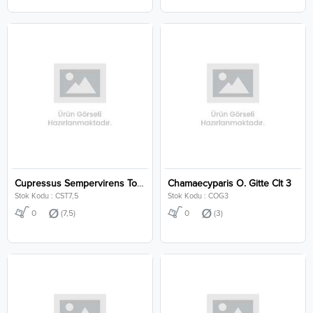
Cupressus Sempervirens Totem Clt 7,5
Chamaecyparis O. Gitte Clt 3
Stok Kodu : CST7,5
Stok Kodu : COG3
0
(7,5)
0
(3)