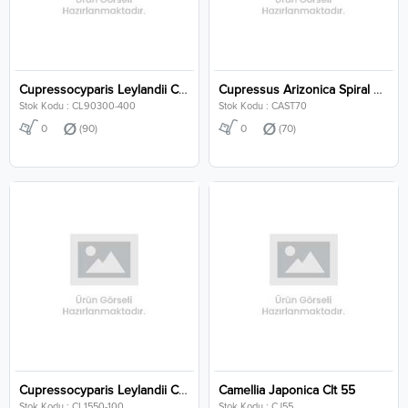
Cupressocyparis Leylandii Clt 90 300-400 Cm
Cupressus Arizonica Spiral Steam Clt 70
Stok Kodu : CL90300-400
Stok Kodu : CAST70
0
(90)
0
(70)
Cupressocyparis Leylandii Clt 15 50-100 Cm
Camellia Japonica Clt 55
Stok Kodu : CL1550-100
Stok Kodu : CJ55