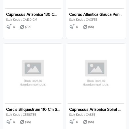
Cupressus Arizonica 130 Cm Stem Clt 70
Cedrus Atlantica Glauca Pendula Clt 55
Stok Kodu : CA130 CM
Stok Kodu : CAGP55
0
(70)
0
(55)
Cercis Siliquastrum 110 Cm Stem Clt 35
Cupressus Arizonica Spiral Clt 55
Stok Kodu : CESİST35
Stok Kodu : CAS55
0
(35)
0
(55)