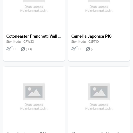
Cotoneaster Franchetti Wall Clt 33
Camellia Japonica P10
Stok Kodu : CFW33
Stok Kodu : CJPT10
0
(33)
0
()