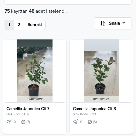
75
kayıttan
48
adet listelendi.
Sırala
1
2
Sonraki
Camellia Japonica Clt 7
Camellia Japonica Clt 3
Stok Kodu : CJ7
Stok Kodu : CJ3
0
(7)
0
(3)