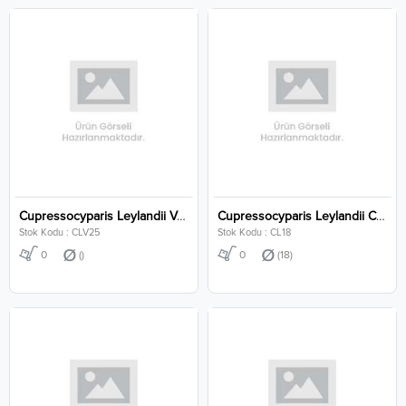
Cupressocyparis Leylandii Variegata 100-125 Cm
Cupressocyparis Leylandii Clt 18
Stok Kodu : CLV25
Stok Kodu : CL18
0
()
0
(18)