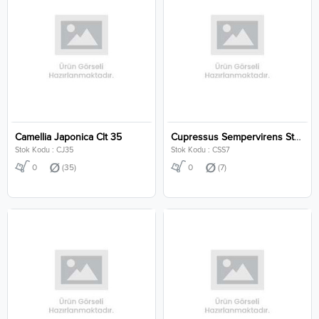
Camellia Japonica Clt 35
Cupressus Sempervirens Stricta Clt 7
Stok Kodu : CJ35
Stok Kodu : CSS7
0
(35)
0
(7)