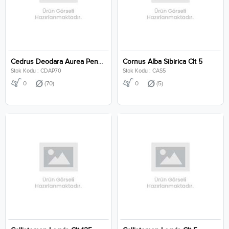
Cedrus Deodara Aurea Pendula Clt 70
Cornus Alba Sibirica Clt 5
Stok Kodu : CDAP70
Stok Kodu : CAS5
0
(70)
0
(5)