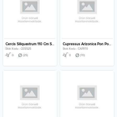
Cercis Siliquastrum 110 Cm Stem Clt 25
Cupressus Arizonica Pon Pon Clt 70
Stok Kodu : CESİS25
Stok Kodu : CAPP70
0
(25)
0
(70)