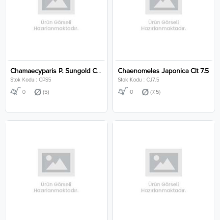
Chamaecyparis P. Sungold Clt 5
Chaenomeles Japonica Clt 7.5
Stok Kodu : CPS5
Stok Kodu : CJ7.5
0
(5)
0
(7.5)