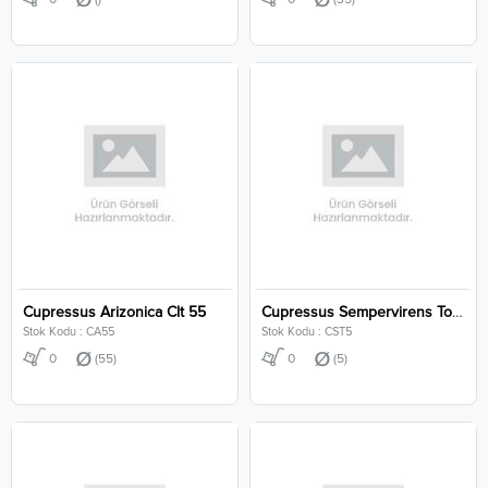
Cupressus Arizonica Clt 55
Cupressus Sempervirens Totem Clt 5
Stok Kodu : CA55
Stok Kodu : CST5
0
(55)
0
(5)