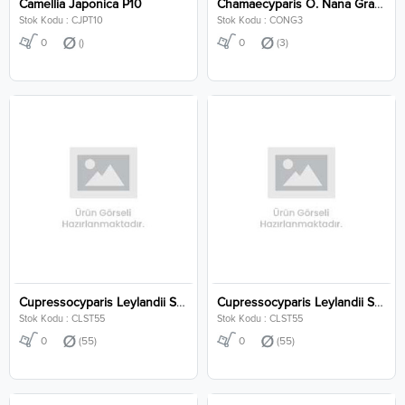
Camellia Japonica P10
Chamaecyparis O. Nana Gracilis Clt 3
Stok Kodu : CJPT10
Stok Kodu : CONG3
0
()
0
(3)
Cupressocyparis Leylandii Stem Clt 55
Cupressocyparis Leylandii Stem Clt 55
Stok Kodu : CLST55
Stok Kodu : CLST55
0
(55)
0
(55)