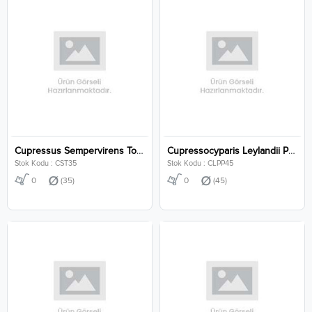
Cupressus Sempervirens Totem Clt 35
Cupressocyparis Leylandii Pon Pon Clt 45
Stok Kodu : CST35
Stok Kodu : CLPP45
0
(35)
0
(45)