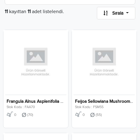
11
kayıttan
11
adet listelendi.
Sırala
Frangula Alnus Asplenifolia Clt 70
Feijoa Sellowiana Mushroom Clt 55
Stok Kodu : FAA70
Stok Kodu : FSM55
0
(70)
0
(55)