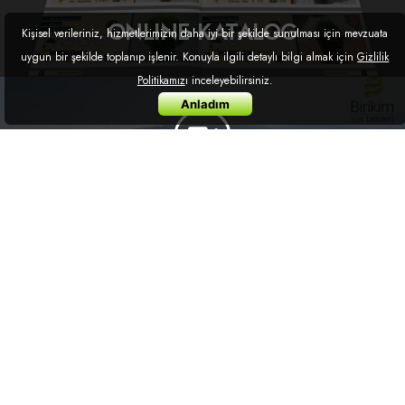
ONLINE KATALOG
Kişisel verileriniz, hizmetlerimizin daha iyi bir şekilde sunulması için mevzuata
uygun bir şekilde toplanıp işlenir. Konuyla ilgili detaylı bilgi almak için
Gizlilik
Politikamız
ı inceleyebilirsiniz.
Anladım
TANITIM FİLMİ
HAKKIMIZDA