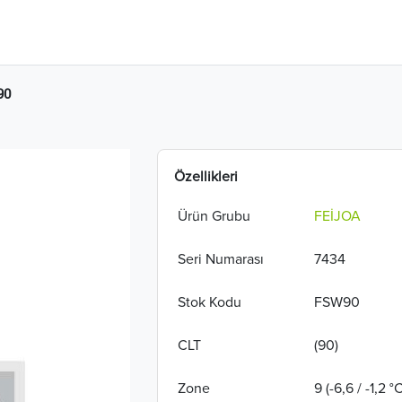
90
Özellikleri
Ürün Grubu
FEİJOA
Seri Numarası
7434
Stok Kodu
FSW90
CLT
(90)
Zone
9 (-6,6 / -1,2 °