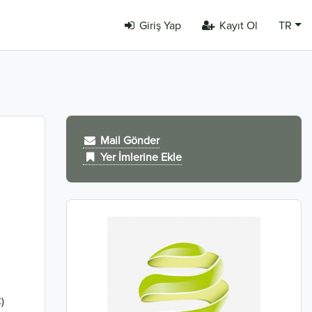
Giriş Yap
Kayıt Ol
TR
Mail Gönder
Yer İmlerine Ekle
C)