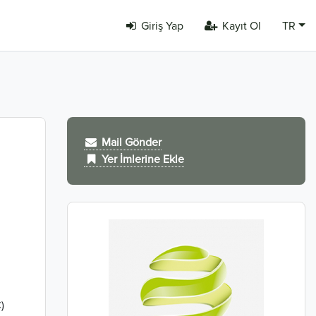
Giriş Yap
Kayıt Ol
TR
Mail Gönder
Yer İmlerine Ekle
C)