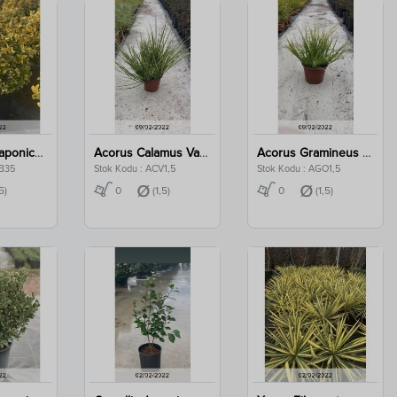
Euonymus Japonica Aurea Ball Clt 35
Acorus Calamus Variegatus Clt 1,5
Acorus Gramineus Ogon Clt 1,5
AB35
Stok Kodu : ACV1,5
Stok Kodu : AGO1,5
5)
0
(1,5)
0
(1,5)