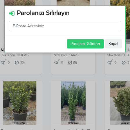
Parolanızı Sıfırlayın
Parolamı Gönder
Kapat
Nandina D. Fire Power Clt 15
Agave Americana Variegata Clt 5
Stok Kodu : NDFP15
Stok Kodu : AAV5
Stok Kodu : EJ
0
(15)
0
(5)
0
(3