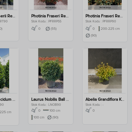
Photinia Fraserii Red Robin Twisted Clt 90
Photinia Fraseri Red Robin Pyramidalis Clt 55
Photinia Fraseri Red Robin Pyramidalis Clt 90
RRT90
Stok Kodu : PFRRP55
Stok Kodu : PFRRP90
0)
0
(55)
0
200-225 cm
(90)
Viburnum Lucidum Pyramidalis Clt 90
Laurus Nobilis Ball Clt 90
Abelia Grandiflora Kaleidoscope Clt 3
P90
Stok Kodu : LNOB90
Stok Kodu : -
0
100 cm
0
225 cm
100 cm
(90)