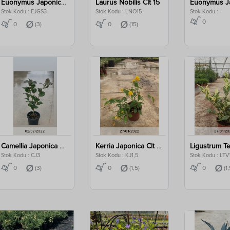
Euonymus Japonica Green Spire Clt 3
Laurus Nobilis Clt 15
Stok Kodu : EJGS3
Stok Kodu : LNO15
Stok Kodu : -
0
0
(3)
0
(15)
Camellia Japonica Clt 3
Kerria Japonica Clt 1,5
Stok Kodu : CJ3
Stok Kodu : KJ1,5
Stok Kodu : LTV
0
(3)
0
(1,5)
0
(1,