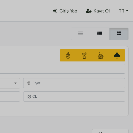
Giriş Yap
Kayıt Ol
TR