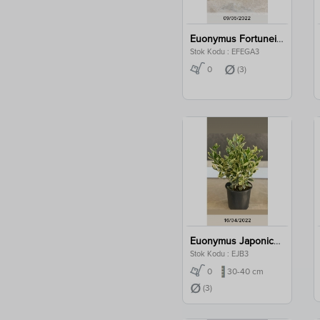
Euonymus Fortunei Ega. Clt 3
Stok Kodu : EFEGA3
0
(3)
Euonymus Japonica Bravo Clt 3
Stok Kodu : EJB3
0
30-40 cm
(3)