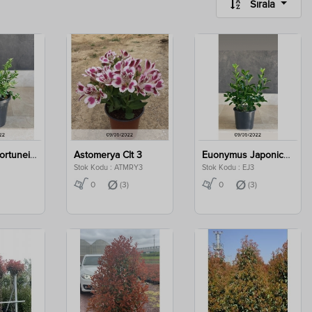
Sırala
Euonymus Fortunei Harlequin Clt 3
Astomerya Clt 3
Euonymus Japonica Clt 3
Stok Kodu : ATMRY3
Stok Kodu : EJ3
0
(3)
0
(3)