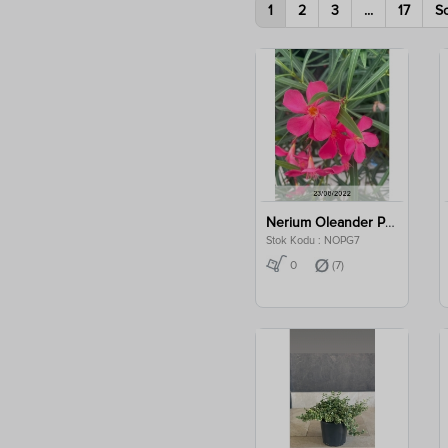
1
2
3
...
17
S
Nerium Oleander Papa Gambetta Clt 7
Stok Kodu : NOPG7
0
(7)