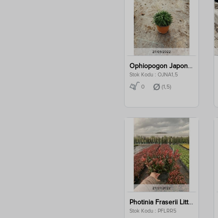
Ophiopogon Japonica Nana Clt 1,5
Stok Kodu : OJNA1,5
0
(1,5)
Photinia Fraserii Little Red Robin Clt 5
Stok Kodu : PFLRR5