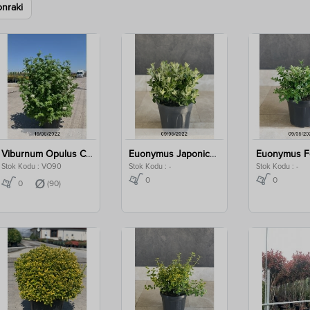
onraki
Viburnum Opulus Clt 90
Euonymus Japonica Pierrolino Sense Clt 3
Stok Kodu : VO90
Stok Kodu : -
Stok Kodu : -
0
0
0
(90)