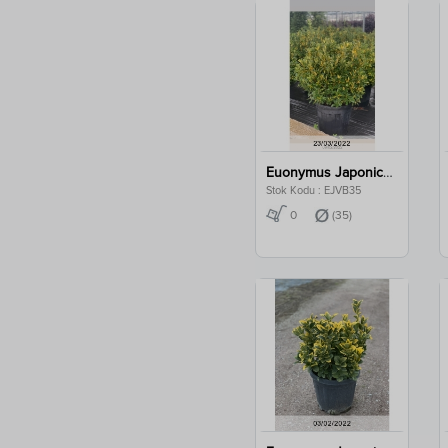
Euonymus Japonica Variegata Ball Clt 35
Stok Kodu : EJVB35
0
(35)