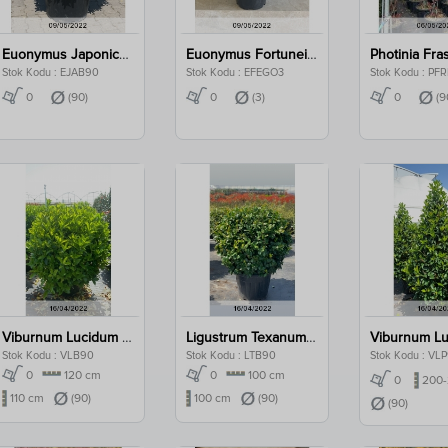
Euonymus Japonica Aurea Ball Clt 90
Euonymus Fortunei Ego. Clt 3
Stok Kodu : EJAB90
Stok Kodu : EFEGO3
Stok Kodu : PF
0
(90)
0
(3)
0
(9
Viburnum Lucidum Ball Clt 90
Ligustrum Texanum Ball Clt 90
Stok Kodu : VLB90
Stok Kodu : LTB90
Stok Kodu : VL
0
120 cm
0
100 cm
0
200-
110 cm
(90)
100 cm
(90)
(90)