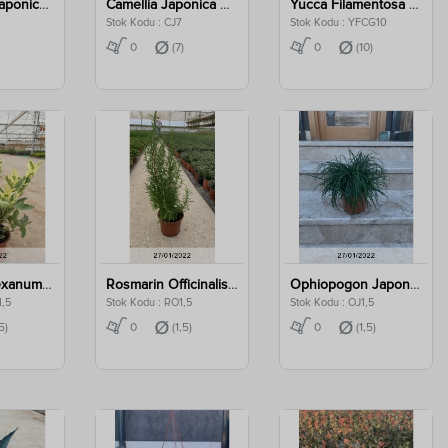
Euonymus Japonica Kathy Clt 15
Camellia Japonica Clt 7
Yucca Filamentosa Color Guard Clt 10
Stok Kodu : CJ7
Stok Kodu : YFCG10
0
(7)
0
(10)
Ligustrum Texanum Variegatum Clt 1,5
Rosmarin Officinalis Clt 1,5
Ophiopogon Japonica Clt 1,5
1,5
Stok Kodu : RO1,5
Stok Kodu : OJ1,5
5)
0
(1,5)
0
(1,5)