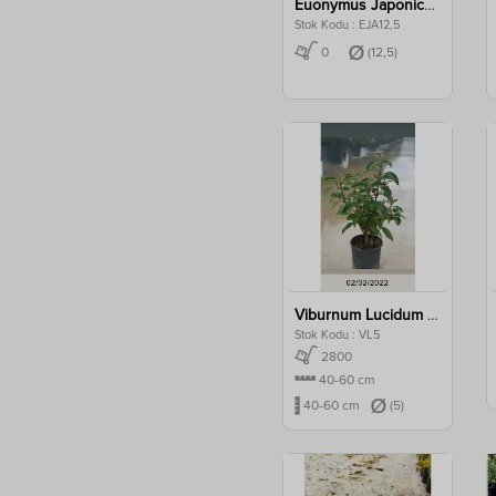
Euonymus Japonica Aurea Clt 12,5
Stok Kodu : EJA12,5
0
(12,5)
Viburnum Lucidum Clt 5
Stok Kodu : VL5
2800
40-60 cm
40-60 cm
(5)