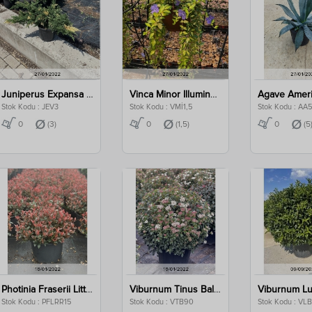
Juniperus Expansa Variegata Clt 3
Vinca Minor Illumination Clt 1,5
Stok Kodu : JEV3
Stok Kodu : VMİ1,5
Stok Kodu : AA5
0
(3)
0
(1,5)
0
(5
Photinia Fraserii Little Red Robin Clt 15
Viburnum Tinus Ball Clt 90
Stok Kodu : PFLRR15
Stok Kodu : VTB90
Stok Kodu : VL