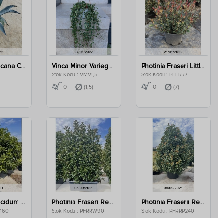
Agave Americana Clt 5
Vinca Minor Variegata Clt 1,5
Photinia Fraseri Little Red Robin Clt 7
Stok Kodu : VMV1,5
Stok Kodu : PFLRR7
)
0
(1,5)
0
(7)
Viburnum Lucidum Ball Clt 160
Photinia Fraseri Red Robin Wall Clt 90
Photinia Fraserii Red Robin Pyramidalis Clt 240
B160
Stok Kodu : PFRRW90
Stok Kodu : PFRRP240