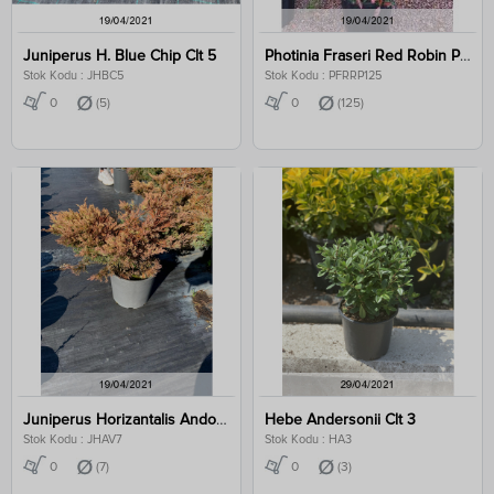
Juniperus H. Blue Chip Clt 5
Photinia Fraseri Red Robin Pyramidalis Clt 125
Stok Kodu : JHBC5
Stok Kodu : PFRRP125
0
(5)
0
(125)
Juniperus Horizantalis Andorra Variegata Clt 7
Hebe Andersonii Clt 3
Stok Kodu : JHAV7
Stok Kodu : HA3
0
(7)
0
(3)