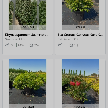
Rhyncospermum Jasminoides Clt 35 400-450 Cm
Ilex Crenata Convexa Gold Clt 15
Stok Kodu : RJ35
Stok Kodu : İCCB15
0
400 cm
(35)
0
(15)