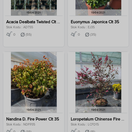
Acacia Dealbata Twisted Clt 55
Euonymus Japonica Clt 35
Stok Kodu : ADT55
Stok Kodu : EJ35
0
(55)
0
(35)
Nandina D. Fire Power Clt 35
Loropetalum Chinense Fire Dance Clt 15
Stok Kodu : NDFP35
Stok Kodu : LCFD15
0
(35)
0
(15)