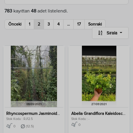
783
kayıttan
48
adet listelendi.
Önceki
1
2
3
4
...
17
Sonraki
Sırala
Rhyncospermum Jasminoides Clt 12.5
Abelia Grandiflora Kaleidoscope Clt 1,5
Stok Kodu : RJ12.5
Stok Kodu : -
0
0
(12.5)