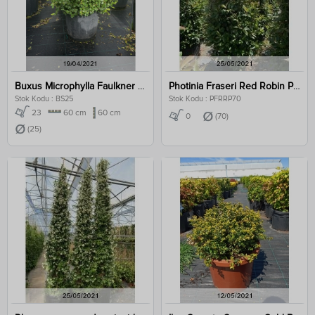
Buxus Microphylla Faulkner Clt 25
Photinia Fraseri Red Robin Pyramidalis Clt 70
Stok Kodu : BS25
Stok Kodu : PFRRP70
23
60 cm
60 cm
0
(70)
(25)