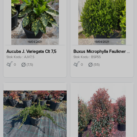
Aucuba J. Variegata Clt 7,5
Buxus Microphylla Faulkner Pyramiladis Clt 55
Stok Kodu : AJV7,5
Stok Kodu : BSP55
0
(7,5)
0
(55)