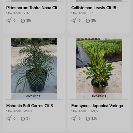
Pittosporum Tobira Nana Clt 15
Callistemon Leavis Clt 15
Stok Kodu : PTN15
Stok Kodu : CL15
0
(15)
0
(15)
Mahonia Soft Carres Clt 3
Euonymus Japonica Variegata Clt 1,5
Stok Kodu : MSC3
Stok Kodu : EJV1,5
0
(3)
0
(1,5)