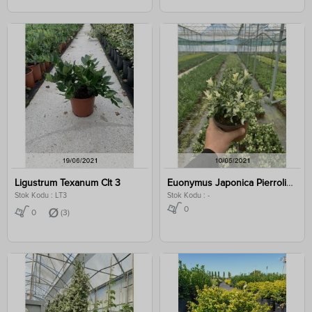
Ligustrum Texanum Clt 3
Euonymus Japonica Pierrolino Sense Clt 1,5
Stok Kodu : LT3
Stok Kodu : -
0
0
(3)