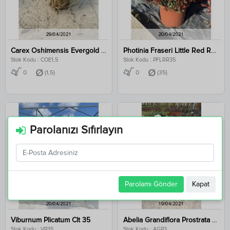
Carex Oshimensis Evergold Clt 1,5
Photinia Fraseri Little Red Robin Clt 35
Stok Kodu : COE1,5
Stok Kodu : PFLRR35
0
(1,5)
0
(35)
Parolanızı Sıfırlayın
Parolamı Gönder
Kapat
Viburnum Plicatum Clt 35
Abelia Grandiflora Prostrata Clt 3
Stok Kodu : VP35
Stok Kodu : AGP3