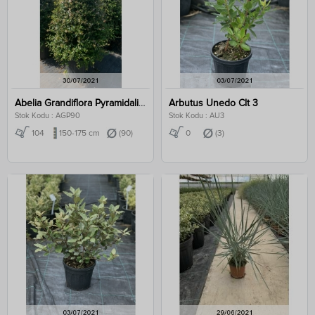
Abelia Grandiflora Pyramidalis Clt 90
Arbutus Unedo Clt 3
Stok Kodu : AGP90
Stok Kodu : AU3
104
150-175 cm
(90)
0
(3)