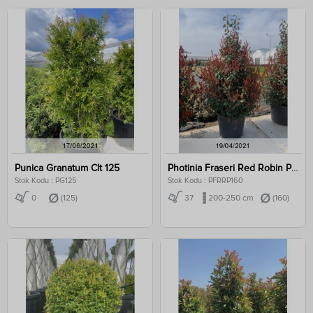
Punica Granatum Clt 125
Photinia Fraseri Red Robin Pyramidalis Clt 160
Stok Kodu : PG125
Stok Kodu : PFRRP160
0
(125)
37
200-250 cm
(160)