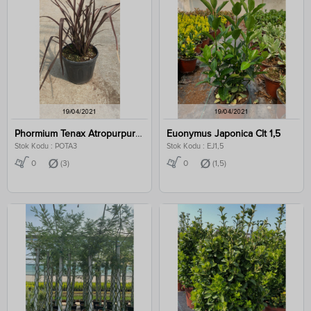
Phormium Tenax Atropurpureum Clt 3
Euonymus Japonica Clt 1,5
Stok Kodu : POTA3
Stok Kodu : EJ1,5
0
(3)
0
(1,5)