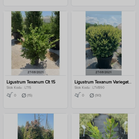
Ligustrum Texanum Clt 15
Ligustrum Texanum Variegata Ball Clt 90
Stok Kodu : LT15
Stok Kodu : LTVB90
0
(15)
0
(90)