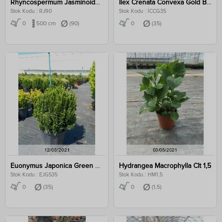
Rhyncospermum Jasminoides 500 Cm Clt 90
Ilex Crenata Convexa Gold Ball Clt 35
Stok Kodu : RJ90
Stok Kodu : İCCG35
0
500 cm
(90)
0
(35)
Euonymus Japonica Green Spire Clt 35
Hydrangea Macrophylla Clt 1,5
Stok Kodu : EJGS35
Stok Kodu : HM1,5
0
(35)
0
(1,5)