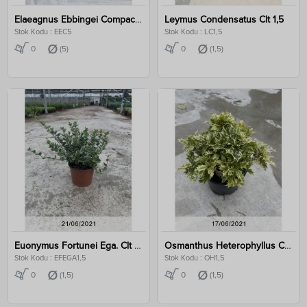
Elaeagnus Ebbingei Compacta Clt 5
Leymus Condensatus Clt 1,5
Stok Kodu : EEC5
Stok Kodu : LC1,5
0
(5)
0
(1,5)
Euonymus Fortunei Ega. Clt 1,5
Osmanthus Heterophyllus Clt 1,5
Stok Kodu : EFEGA1,5
Stok Kodu : OH1,5
0
(1,5)
0
(1,5)