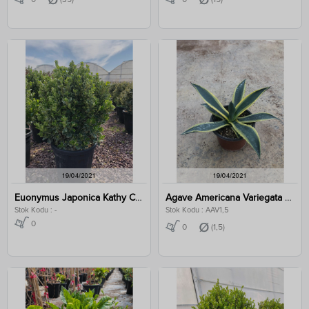
Euonymus Japonica Kathy Clt 36,5
Agave Americana Variegata Clt 1,5
Stok Kodu : -
Stok Kodu : AAV1,5
0
0
(1,5)