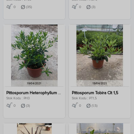
0
(35)
0
(3)
Pittosporum Heterophyllum Clt 3
Pittosporum Tobira Clt 1,5
Stok Kodu : PH3
Stok Kodu : PT1,5
0
(3)
0
(1,5)