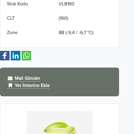
Stok Kodu
VLB160
CLT
(160)
Zone
8B (-9,4 / -6,7 °C)
Mail Gönder
Yer İmlerine Ekle