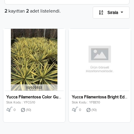
2
kayıttan
2
adet listelendi.
Sırala
Yucca Filamentosa Color Guard Clt 10
Yucca Filamentosa Bright Edge Clt 10
Stok Kodu : YFCG10
Stok Kodu : YFBE10
0
(10)
0
(10)