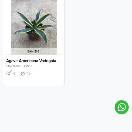
Agave Americana Variegata Clt 1,5
Stok Kodu : AAV1,5
0
(1,5)
Gizlilik Politikası