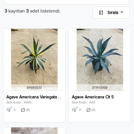
3
kayıttan
3
adet listelendi.
Sırala
Agave Americana Variegata Clt 5
Agave Americana Clt 5
Stok Kodu : AAV5
Stok Kodu : AA5
0
(5)
0
(5)