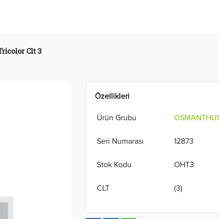
icolor Clt 3
Özellikleri
Ürün Grubu
OSMANTHU
Seri Numarası
12873
Stok Kodu
OHT3
CLT
(3)